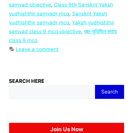
samvad objective
,
Class 9th Sanskrit Yaksh
yudhishthir samvadr mcq
,
Sanskrit Yaksh
yudhishthir samvadr mcq
,
Yaksh yudhishthir
samvad class 9 mcq objective
,
यक्ष-युधिष्ठिर संवाद
class 9 mcq
Leave a comment
SEARCH HERE
Search
Join Us Now