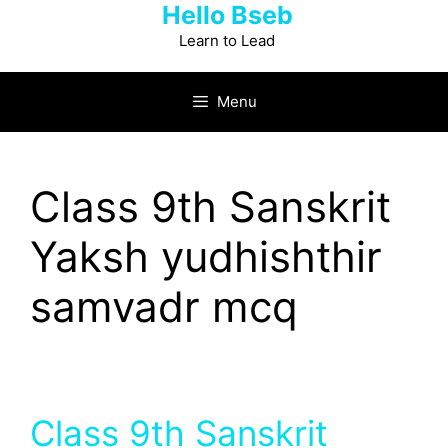
Hello Bseb
Skip
to
Learn to Lead
content
Menu
Class 9th Sanskrit
Yaksh yudhishthir
samvadr mcq
Class 9th Sanskrit