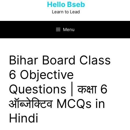
Hello Bseb
Skip
to
Learn to Lead
content
Menu
Bihar Board Class
6 Objective
Questions | कक्षा 6
ऑब्‍जेक्टिव MCQs in
Hindi