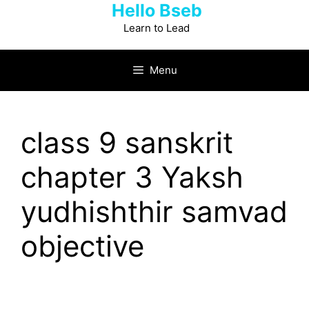
Hello Bseb
Skip
to
Learn to Lead
content
Menu
class 9 sanskrit
chapter 3 Yaksh
yudhishthir samvad
objective