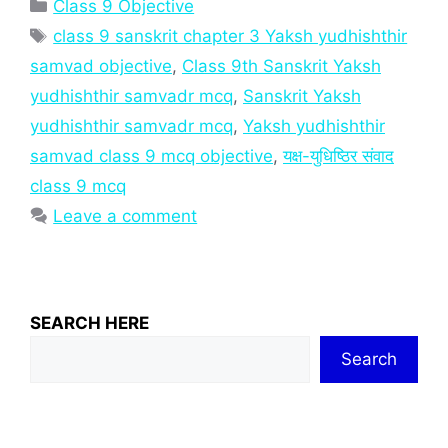
Categories
Class 9 Objective
Tags
class 9 sanskrit chapter 3 Yaksh yudhishthir
samvad objective
,
Class 9th Sanskrit Yaksh
yudhishthir samvadr mcq
,
Sanskrit Yaksh
yudhishthir samvadr mcq
,
Yaksh yudhishthir
samvad class 9 mcq objective
,
यक्ष-युधिष्ठिर संवाद
class 9 mcq
Leave a comment
SEARCH HERE
Search