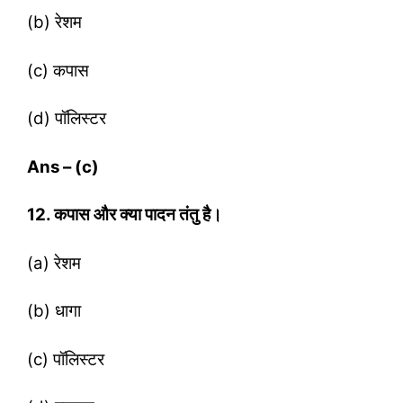
(b) रेशम
(c) कपास
(d) पॉलिस्‍टर
Ans – (c)
12. कपास और क्‍या पादन तंतु है।
(a) रेशम
(b) धागा
(c) पॉलिस्‍टर