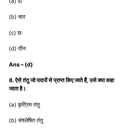
(a) दो
(b) चार
(c) छ:
(d) तीन
Ans – (d)
8. ऐसे तंतु जो पादपों से प्राप्‍त किए जाते हैं
,
उसे क्‍या कहा
जाता है।
(a) कृत्रिम तंतु
(b) संश्‍लेषित तंतु