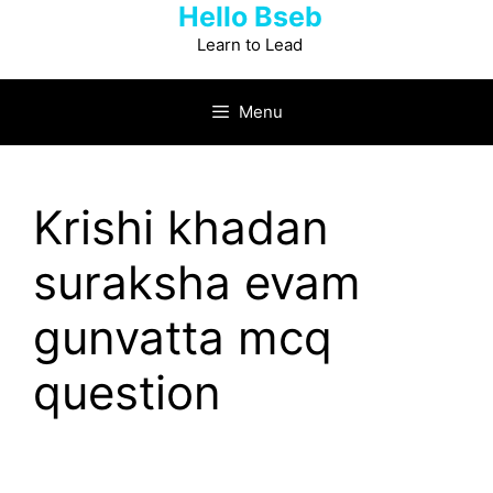
Hello Bseb
Skip
to
Learn to Lead
content
Menu
Krishi khadan
suraksha evam
gunvatta mcq
question