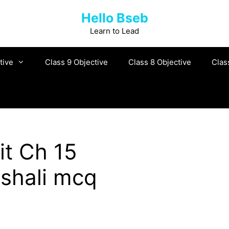
Hello Bseb
Learn to Lead
tive
Class 9 Objective
Class 8 Objective
Clas
it Ch 15
ishali mcq