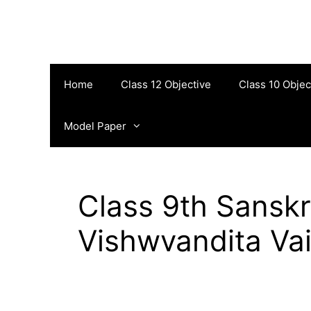
Skip
to
content
Home
Class 12 Objective
Class 10 Objec
Model Paper
Class 9th Sanskr
Vishwvandita Va