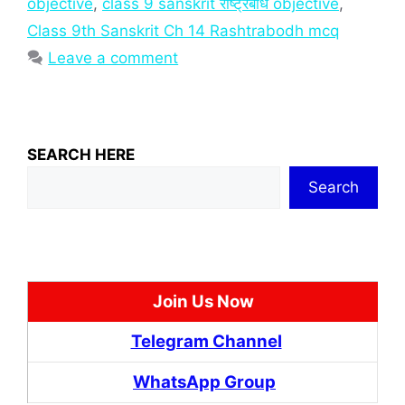
objective
,
class 9 sanskrit राष्ट्रबोध objective
,
Class 9th Sanskrit Ch 14 Rashtrabodh mcq
Leave a comment
SEARCH HERE
Search
Join Us Now
Telegram Channel
WhatsApp Group