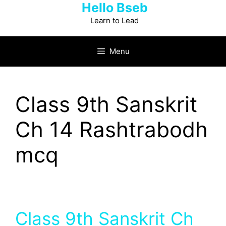
Hello Bseb
Skip
to
Learn to Lead
content
Menu
Class 9th Sanskrit
Ch 14 Rashtrabodh
mcq
Class 9th Sanskrit Ch