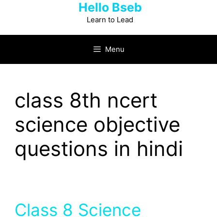
Hello Bseb
Skip
to
Learn to Lead
content
Menu
class 8th ncert
science objective
questions in hindi
Class 8 Science