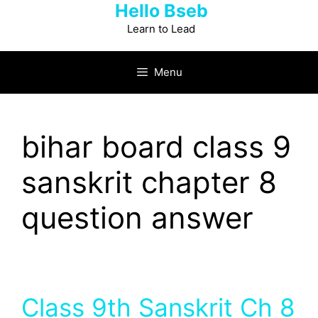
Hello Bseb
Skip
to
Learn to Lead
content
Menu
bihar board class 9
sanskrit chapter 8
question answer
Class 9th Sanskrit Ch 8