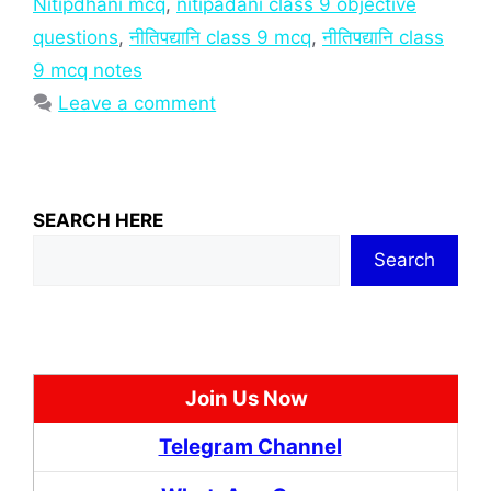
Nitipdhani mcq
,
nitipadani class 9 objective
questions
,
नीतिपद्यानि class 9 mcq
,
नीतिपद्यानि class
9 mcq notes
Leave a comment
SEARCH HERE
Search
Join Us Now
Telegram Channel