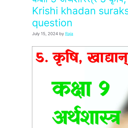
Krishi khadan sura
question
July 15, 2024
by
Raja