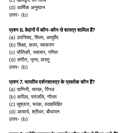
(c) खेलकूद की विधि
(d) धार्मिक अनुष्ठान
उत्तर- (b)
प्रश्‍न 6. वेदांगों में कौन-कौन से शास्त्र शामिल हैं?
(a) उपनिषद, शिल्प, आयुर्वेद
(b) शिक्षा, कल्प, व्याकरण
(c) भौतिकी, रसायन, गणित
(d) संगीत, नृत्य, वास्तु
उत्तर- (b)
प्रश्‍न 7. भारतीय दर्शनशास्त्र के प्रवर्तक कौन हैं?
(a) पाणिनी, यास्क, पिंगल
(b) कपिल, पतंजलि, गौतम
(c) सुश्रुत, चरक, वराहमिहिर
(d) आचार्य, श्रीधर, बौधायन
उत्तर- (b)