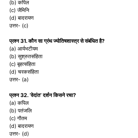
(b) कपिल
(c) जैमिनि
(d) बादरायण
उत्तर- (c)
प्रश्‍न 31. कौन सा ग्रंथ ज्योतिषशास्त्र से संबंधित है?
(a) आर्यभटीयम
(b) सुश्रुतसंहिता
(c) बृहत्संहिता
(d) चरकसंहिता
उत्तर- (a)
प्रश्‍न 32. ‘वेदांत’ दर्शन किसने रचा?
(a) कपिल
(b) पतंजलि
(c) गौतम
(d) बादरायण
उत्तर- (d)