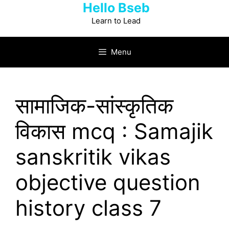
Hello Bseb
Skip
to
Learn to Lead
content
Menu
सामाजिक-सांस्कृतिक
विकास mcq : Samajik
sanskritik vikas
objective question
history class 7