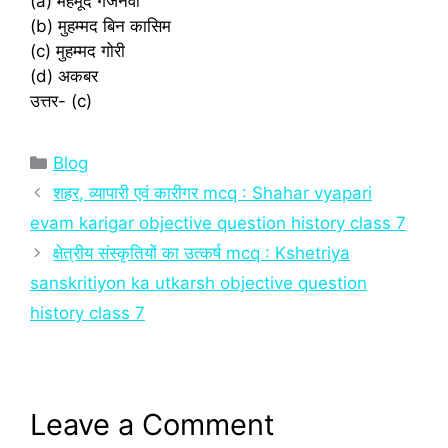
(a) महमूद गजनवी
(b) मुहम्मद बिन कासिम
(c) मुहम्मद गोरी
(d) अकबर
उत्तर- (c)
Categories
Blog
शहर, व्यापारी एवं कारीगर mcq : Shahar vyapari
evam karigar objective question history class 7
क्षेत्रीय संस्कृतियों का उत्कर्ष mcq : Kshetriya
sanskritiyon ka utkarsh objective question
history class 7
Leave a Comment