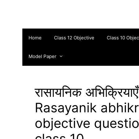
Skip
to
content
Home
Class 12 Objective
Class 10 Objec
Model Paper
रासायनिक अभिक्रियाए
Rasayanik abhik
objective questi
class 10