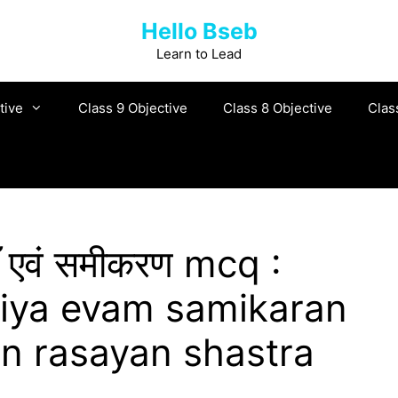
Hello Bseb
Learn to Lead
tive
Class 9 Objective
Class 8 Objective
Clas
ँ एवं समीकरण mcq :
riya evam samikaran
on rasayan shastra