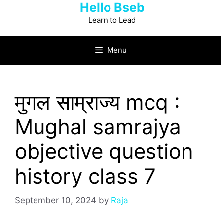
Hello Bseb
Skip
to
Learn to Lead
content
Menu
मुगल साम्राज्य mcq :
Mughal samrajya
objective question
history class 7
September 10, 2024
by
Raja