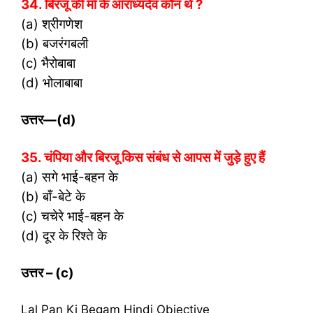
34. बिरजू की माँ के आराध्यदेव कौन थे ?
(a) श्रीगणेश
(b) बजरंगबली
(c) भैरोबाबा
(d) भोलाबाबा
उत्तर
—(d)
35. चंपिया और बिरजू किस संबंध से आपस में जुड़े हुए हैं
(a) सगे भाई-बहन के
(b) बाँ-बेटे के
(c) चचेरे भाई-बहन के
(d) दूर के रिश्ते के
उत्तर – (
c)
Lal Pan Ki Begam Hindi Objective