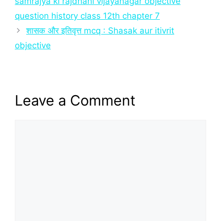
samrajya ki rajdhani vijayanagar objective
question history class 12th chapter 7
शासक और इतिवृत्त mcq : Shasak aur itivrit
objective
Leave a Comment
Comment