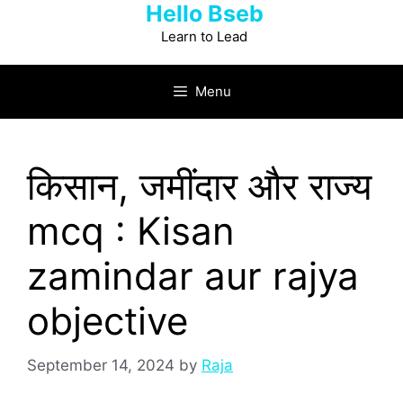
Hello Bseb
Skip
to
Learn to Lead
content
Menu
किसान, जमींदार और राज्‍य
mcq : Kisan
zamindar aur rajya
objective
September 14, 2024
by
Raja