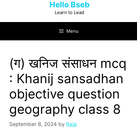
Hello Bseb
Skip
to
Learn to Lead
content
Menu
(ग) खनिज संसाधन mcq
: Khanij sansadhan
objective question
geography class 8
September 8, 2024
by
Raja