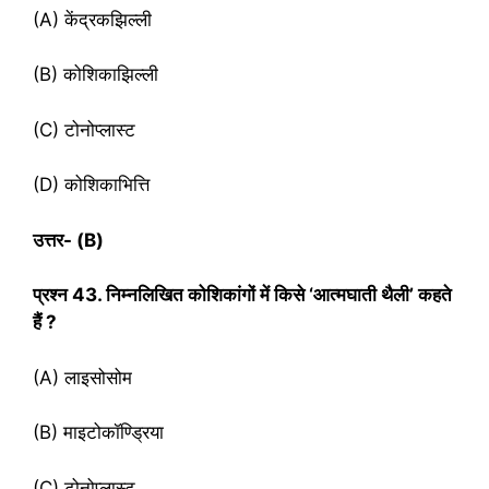
(A) केंद्रकझिल्ली
(B) कोशिकाझिल्ली
(C) टोनोप्लास्ट
(D) कोशिकाभित्ति
उत्तर-
(B)
प्रश्‍न
43. निम्नलिखित कोशिकांगों में किसे ‘आत्मघाती थैली’ कहते
हैं ?
(A) लाइसोसोम
(B) माइटोकॉण्ड्रिया
(C) टोनोप्लास्ट