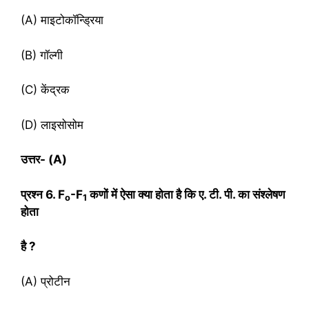
(A) माइटोकॉन्ड्रिया
(B) गॉल्‍गी
(C) केंद्रक
(D) लाइसोसोम
उत्तर-
(A)
प्रश्‍न
6. F
-F
कणों में ऐसा क्या होता है कि ए. टी. पी. का संश्लेषण
o
1
होता
है
?
(A) प्रोटीन