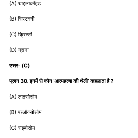
(A) थाइलाकॉइड
(B) सिस्टरनी
(C) क्रि‍स्‍टी
(D) ग्राना
उत्तर- (
C)
प्रश्‍न
30. इनमें से कौन ‘आत्महत्या की थैली’ कहलाता है ?
(A) लाइसोसोम
(B) परऑक्सीसोम
(C) राइबोसोम