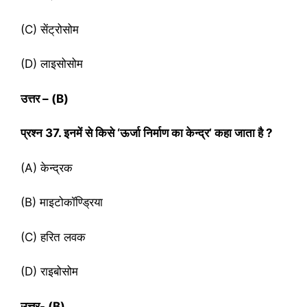
(C) सेंट्रोसोम
(D) लाइसोसोम
उत्तर
– (B)
प्रश्‍न
37. इनमें से किसे ‘ऊर्जा निर्माण का केन्द्र’ कहा जाता है ?
(A) केन्द्रक
(B) माइटोकॉण्ड्रिया
(C) हरित लवक
(D) राइबोसोम
उत्तर-
(B)