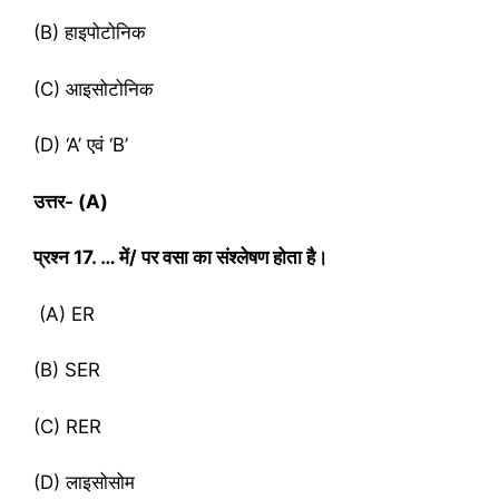
(B) हाइपोटोनिक
(C) आइसोटोनिक
(D) ‘A’ एवं ‘B’
उत्तर-
(A)
प्रश्‍न
17. … में/ पर वसा का संश्लेषण होता है।
(A) ER
(B) SER
(C) RER
(D) लाइसोसोम