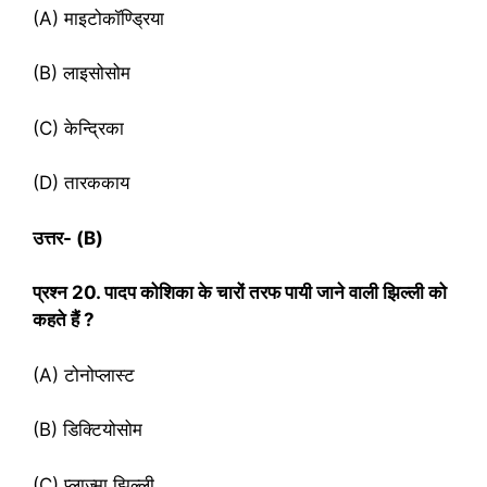
(A) माइटोकॉण्ड्रिया
(B) लाइसोसोम
(C) केन्द्रिका
(D) तारककाय
उत्तर- (
B)
प्रश्‍न
20. पादप कोशिका के चारों तरफ पायी जाने वाली झिल्ली को
कहते हैं ?
(A) टोनोप्लास्ट
(B) डिक्टियोसोम
(C) प्लाज्मा झिल्ली