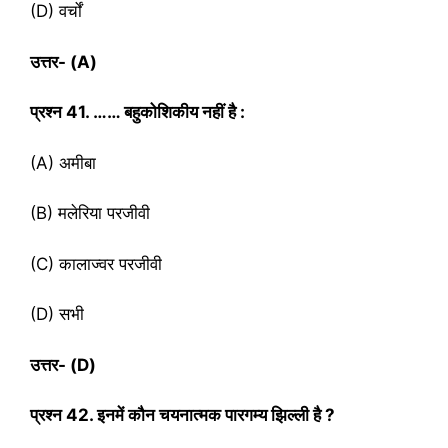
(D) वर्चों
उत्तर-
(A)
प्रश्‍न
41. …… बहुकोशिकीय नहीं है :
(A) अमीबा
(B) मलेरिया परजीवी
(C) कालाज्वर परजीवी
(D) सभी
उत्तर- (
D)
प्रश्‍न
42. इनमें कौन चयनात्मक पारगम्य झिल्ली है ?