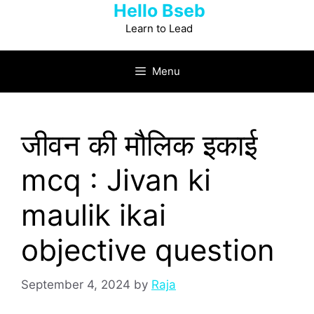
Hello Bseb
Skip
to
Learn to Lead
content
Menu
जीवन की मौलिक इकाई
mcq : Jivan ki
maulik ikai
objective question
September 4, 2024
by
Raja