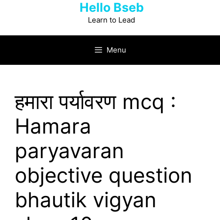
Hello Bseb
Skip
to
Learn to Lead
content
Menu
हमारा पर्यावरण mcq :
Hamara
paryavaran
objective question
bhautik vigyan