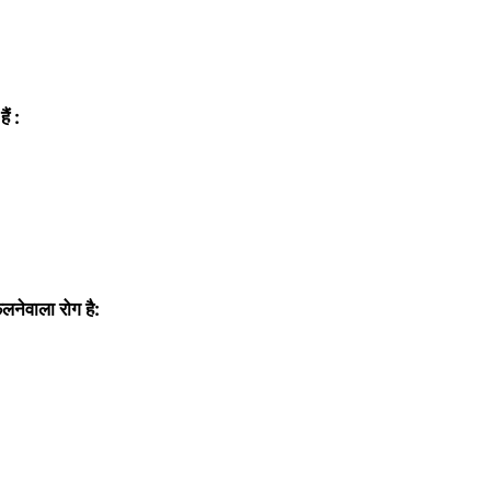
ैं :
लनेवाला रोग है: