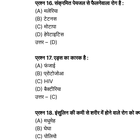
प्रश्‍न 16. संक्रमित पेयजल से फैलनेवाला रोग है :
(A) मलेरिया
(B) टेटनस
(C) मोटापा
(D) हेपेटाइटिस
उत्तर – (D)
प्रश्‍न 17. एड्स का कारक है :
(A) फंजाई
(B) प्रोटोजोआ
(C) HIV
(D) बैक्टीरिया
उत्तर – (C)
प्रश्‍न 18. इंसुलिन की कमी से शरीर में होने वाले रोग को क्
(A) मधुमेह
(B) घेघा
(C) पोलियो