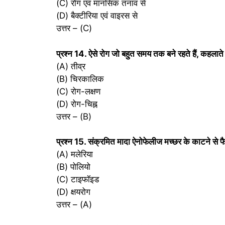
(C) रोग एवं मानसिक तनाव से
(D) बैक्टीरिया एवं वाइरस से
उत्तर – (C)
प्रश्‍न 14. ऐसे रोग जो बहुत समय तक बने रहते हैं, कहलाते ह
(A) तीव्र
(B) चिरकालिक
(C) रोग-लक्षण
(D) रोग-चिह्न
उत्तर – (B)
प्रश्‍न 15. संक्रमित मादा ऐनोफेलीज मच्छर के काटने से फै
(A) मलेरिया
(B) पोलियो
(C) टाइफॉइड
(D) क्षयरोग
उत्तर – (A)