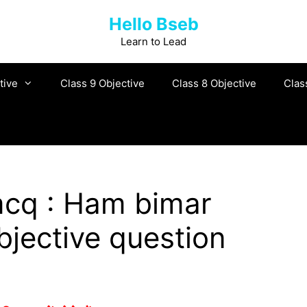
Hello Bseb
Learn to Lead
tive
Class 9 Objective
Class 8 Objective
Clas
हैं mcq : Ham bimar
bjective question