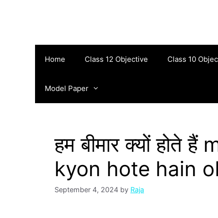
Skip
to
content
Home
Class 12 Objective
Class 10 Objec
Model Paper
हम बीमार क्यों होते 
kyon hote hain o
September 4, 2024
by
Raja