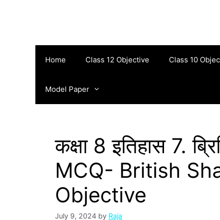
Skip
to
content
Home
Class 12 Objective
Class 10 Objec
Model Paper
कक्षा 8 इतिहास 7. ब्रि
MCQ- British Sh
Objective
July 9, 2024
by
Raja