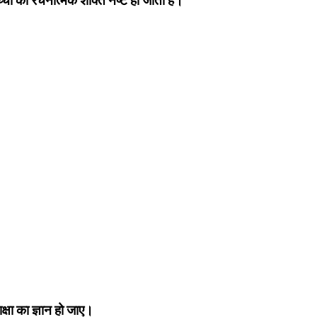
्‍चों की रचनात्‍मक शक्ति नष्‍ट हो जाती है।
्षा का ज्ञान हो जाए।