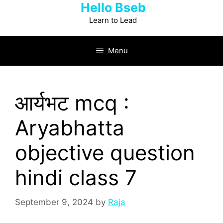
Hello Bseb
Skip
to
Learn to Lead
content
Menu
आर्यभट mcq :
Aryabhatta
objective question
hindi class 7
September 9, 2024
by
Raja