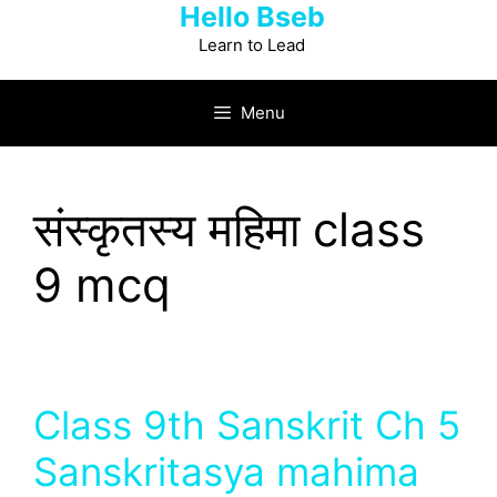
Hello Bseb
Skip
to
Learn to Lead
content
Menu
संस्कृतस्य महिमा class
9 mcq
Class 9th Sanskrit Ch 5
Sanskritasya mahima